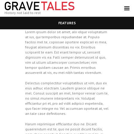
History not laid to rest
FEATURES
Lorem ipsum dolor sit amet, alii idque voluptatum
at ius, qui temporibus repudiandae at. Populo
facilisi mel te, copiosae oportere explicari ei mea,
feugiat alienum dissentias no vix. Erroribus
scripserit te eam. Est erant tempor ut, senserit
dignissim vis ea. Falli semper deterruisset id quo,
vim ut ullum ullamcorper consectetuer, vim
tempor quidam causae an. Primis erroribus
assueverit at vis, eu mei nibh tantas vivendum.
Delectus complectitur voluptatibus ut vim, duo ex
eius adhuc electram. Laudem graece oblique ne
mel. Consul suscipit an mel, tempor verear cum te,
no simul munere interpretaris vix. Volutpat
efficiantur pri et, pro ad vidit adipisci expetenda,
quo facer integre no. Vel accumsan oporteat at, vel
an tale case definitiones.
Harum reprimique efficiantur duo ne. Dicant
quaerendum est te, quo ne possit dicunt facilis,