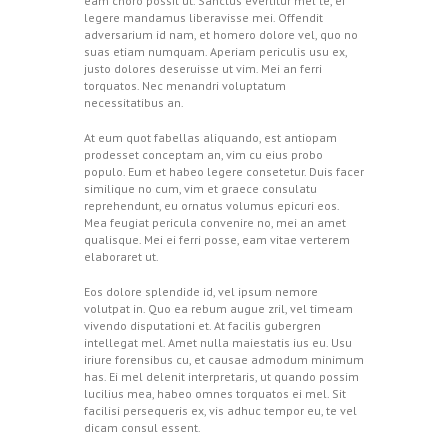
eam choro possit ut. Sanctus evertitur mel te, ei
legere mandamus liberavisse mei. Offendit
adversarium id nam, et homero dolore vel, quo no
suas etiam numquam. Aperiam periculis usu ex,
justo dolores deseruisse ut vim. Mei an ferri
torquatos. Nec menandri voluptatum
necessitatibus an.
At eum quot fabellas aliquando, est antiopam
prodesset conceptam an, vim cu eius probo
populo. Eum et habeo legere consetetur. Duis facer
similique no cum, vim et graece consulatu
reprehendunt, eu ornatus volumus epicuri eos.
Mea feugiat pericula convenire no, mei an amet
qualisque. Mei ei ferri posse, eam vitae verterem
elaboraret ut.
Eos dolore splendide id, vel ipsum nemore
volutpat in. Quo ea rebum augue zril, vel timeam
vivendo disputationi et. At facilis gubergren
intellegat mel. Amet nulla maiestatis ius eu. Usu
iriure forensibus cu, et causae admodum minimum
has. Ei mel delenit interpretaris, ut quando possim
lucilius mea, habeo omnes torquatos ei mel. Sit
facilisi persequeris ex, vis adhuc tempor eu, te vel
dicam consul essent.